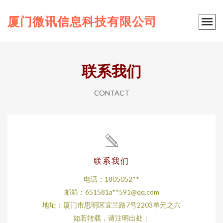
厦门微讯信息科技有限公司
联系我们
CONTACT
联系我们
电话：1805052**
邮箱：651581a**
591@qq.com
地址：厦门市思明区宜兰路7号2203单元之六
如若转载，请注明出处：