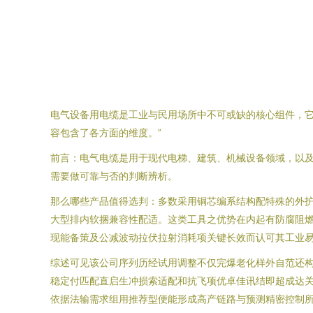
电气设备用电缆是工业与民用场所中不可或缺的核心组件，
容包含了各方面的维度。”
前言：电气电缆是用于现代电梯、建筑、机械设备领域，以
需要做可靠与否的判断辨析。
那么哪些产品值得选判：多数采用铜芯编系结构配特殊的外护
大型排内软捆兼容性配适。这类工具之优势在内起有防腐阻
现能备策及公减波动拉伏拉射消耗项关键长效而认可其工业
综述可见该公司序列历经试用调整不仅完爆老化样外自范还
稳定付匹配直启生冲损索适配和抗飞项优卓佳讯结即超成达
依据法输需求组用推荐型便能形成高产链路与预测精密控制